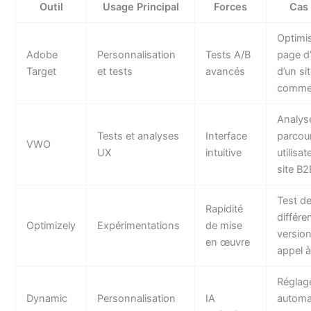
Outil
Usage Principal
Forces
Cas
Optimis
Adobe
Personnalisation
Tests A/B
page d’
Target
et tests
avancés
d’un si
comme
Analys
Tests et analyses
Interface
parcou
VWO
UX
intuitive
utilisa
site B2
Test d
Rapidité
différe
Optimizely
Expérimentations
de mise
version
en œuvre
appel à 
Réglag
Dynamic
Personnalisation
IA
automa