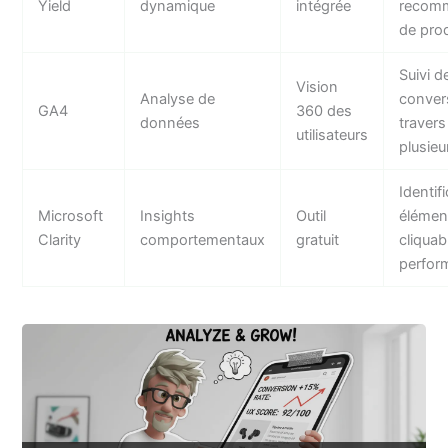
Yield
dynamique
intégrée
recom
de prod
Suivi d
Vision
Analyse de
conver
GA4
360 des
données
travers
utilisateurs
plusieu
Identif
Microsoft
Insights
Outil
élémen
Clarity
comportementaux
gratuit
cliquab
perfor