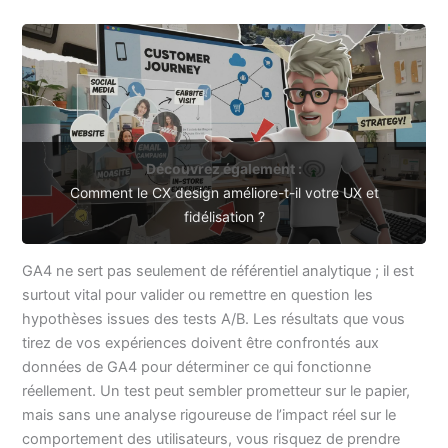
Découvrez également :
Comment le CX design améliore-t-il votre UX et
fidélisation ?
GA4 ne sert pas seulement de référentiel analytique ; il est
surtout vital pour valider ou remettre en question les
hypothèses issues des tests A/B. Les résultats que vous
tirez de vos expériences doivent être confrontés aux
données de GA4 pour déterminer ce qui fonctionne
réellement. Un test peut sembler prometteur sur le papier,
mais sans une analyse rigoureuse de l’impact réel sur le
comportement des utilisateurs, vous risquez de prendre