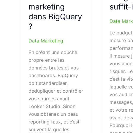
marketing
suffit-i
dans BigQuery
Data Mark
?
Le budget
mesure pa
Data Marketing
performan
En créant une couche
Il mesure 
propre entre les
vous acce
données brutes et vos
risquer. Le
dashboards. BigQuery
c’est la vi
doit standardiser,
laquelle v
dédupliquer et contrôler
vos audie
vos sources avant
messages,
Looker Studio. Sinon,
et votre re
vous obtenez un beau
avant de s
reporting faux, et c’est
Pourquoi 
souvent là que les
prouve rie