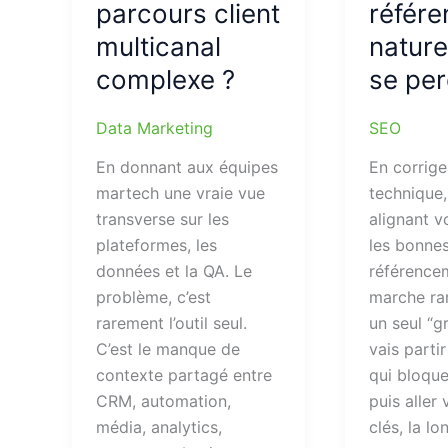
parcours client
référ
multicanal
nature
complexe ?
se per
Data Marketing
SEO
En donnant aux équipes
En corrige
martech une vraie vue
technique,
transverse sur les
alignant v
plateformes, les
les bonnes
données et la QA. Le
référence
problème, c’est
marche ra
rarement l’outil seul.
un seul “g
C’est le manque de
vais parti
contexte partagé entre
qui bloque
CRM, automation,
puis aller
média, analytics,
clés, la lo