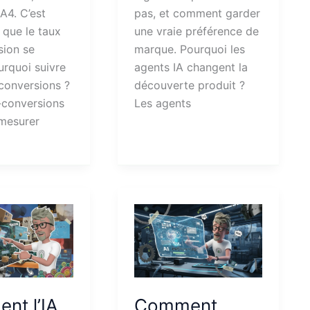
A4. C’est
pas, et comment garder
 que le taux
une vraie préférence de
sion se
marque. Pourquoi les
urquoi suivre
agents IA changent la
conversions ?
découverte produit ?
-conversions
Les agents
 mesurer
nt l’IA
Comment