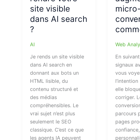
site visible
micro
dans AI search
conver
?
comme
AI
Web Analy
Je rends un site visible
En suivant
dans AI search en
signaux av
donnant aux bots un
vous voye
HTML lisible, du
l’intentio
contenu structuré et
elle bloqu
des médias
corriger. 
compréhensibles. Le
conversion
vrai sujet n’est plus
parcours pl
seulement le SEO
pages pro
classique. C’est ce que
confiance,
les agents IA peuvent
personnali