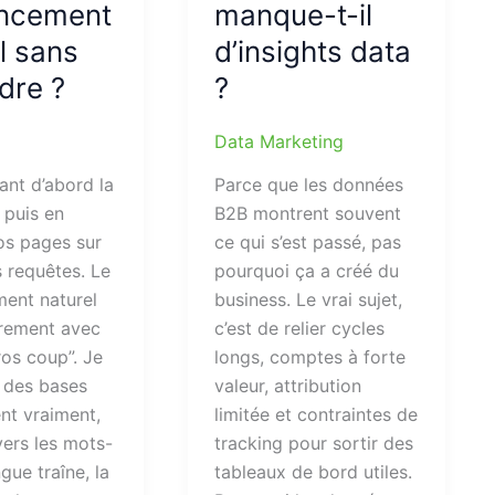
encement
manque-t-il
l sans
d’insights data
dre ?
?
Data Marketing
ant d’abord la
Parce que les données
 puis en
B2B montrent souvent
os pages sur
ce qui s’est passé, pas
 requêtes. Le
pourquoi ça a créé du
ment naturel
business. Le vrai sujet,
rement avec
c’est de relier cycles
ros coup”. Je
longs, comptes à forte
r des bases
valeur, attribution
nt vraiment,
limitée et contraintes de
 vers les mots-
tracking pour sortir des
ngue traîne, la
tableaux de bord utiles.