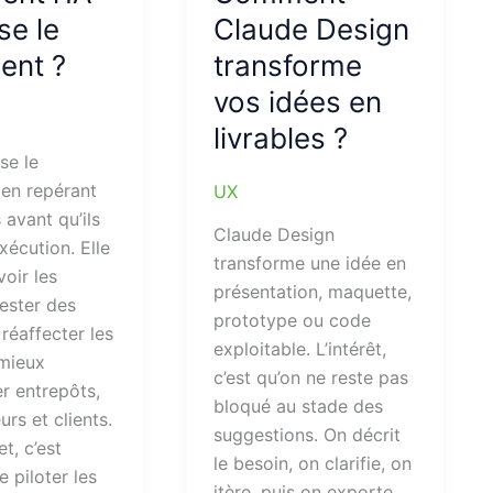
se le
Claude Design
ment ?
transforme
vos idées en
livrables ?
se le
t en repérant
UX
 avant qu’ils
Claude Design
xécution. Elle
transforme une idée en
voir les
présentation, maquette,
ester des
prototype ou code
 réaffecter les
exploitable. L’intérêt,
 mieux
c’est qu’on ne reste pas
r entrepôts,
bloqué au stade des
urs et clients.
suggestions. On décrit
et, c’est
le besoin, on clarifie, on
e piloter les
itère, puis on exporte