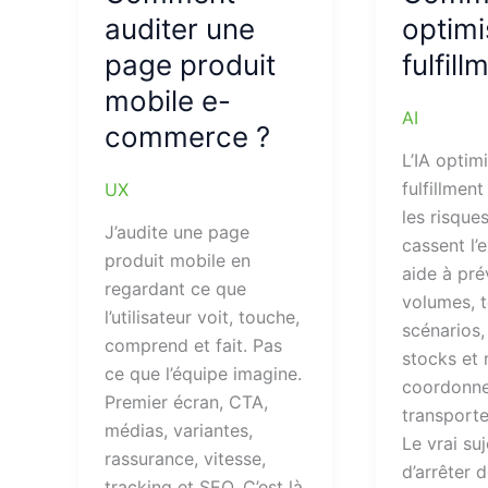
auditer une
optimi
page produit
fulfill
mobile e-
AI
commerce ?
L’IA optimi
fulfillmen
UX
les risques
J’audite une page
cassent l’e
produit mobile en
aide à pré
regardant ce que
volumes, t
l’utilisateur voit, touche,
scénarios,
comprend et fait. Pas
stocks et
ce que l’équipe imagine.
coordonne
Premier écran, CTA,
transporte
médias, variantes,
Le vrai suj
rassurance, vitesse,
d’arrêter d
tracking et SEO. C’est là