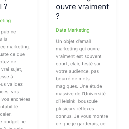
l ?
ouvre vraiment
?
eting
Data Marketing
 pub ne
s la
Un objet d’email
ce marketing.
marketing qui ouvre
juste ce que
vraiment est souvent
ptez de
court, clair, testé sur
 vrai sujet,
votre audience, pas
tesse à
bourré de mots
ous validez
magiques. Une étude
nces, vos
massive de l’Université
 vos enchères
d’Helsinki bouscule
ntabilité
plusieurs réflexes
caler.
connus. Je vous montre
le budget ne
ce que je garderais, ce
n ? Je vois