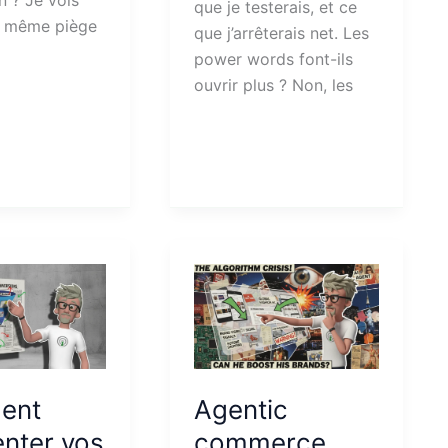
que je testerais, et ce
e même piège
que j’arrêterais net. Les
power words font-ils
ouvrir plus ? Non, les
ent
Agentic
nter vos
commerce