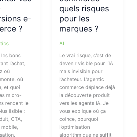
-
quels risques
sions e-
pour les
rce ?
marques ?
tics
AI
 les bons
Le vrai risque, c’est de
ant l’achat,
devenir visible pour l’IA
z où
mais invisible pour
n monte, où
l’acheteur. L’agentic
e, et quoi
commerce déplace déjà
Les micro-
la découverte produit
s rendent le
vers les agents IA. Je
us lisible :
vous explique où ça
duit, CTA,
coince, pourquoi
 mobile,
l’optimisation
sation,
algorithmique ne suffit