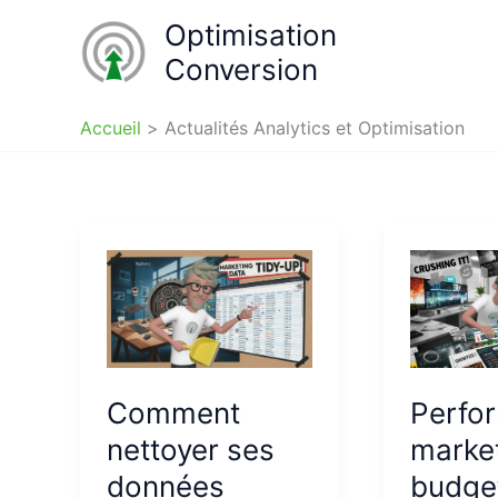
Aller
Optimisation
au
Conversion
contenu
Accueil
Actualités Analytics et Optimisation
Comment
Perfo
nettoyer ses
market
données
budge