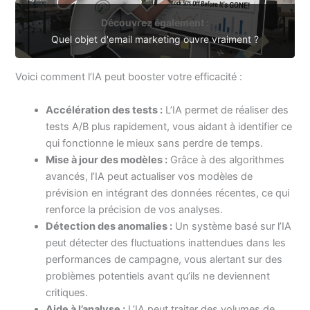
Découvrez également :
Quel objet d'email marketing ouvre vraiment ?
Voici comment l’IA peut booster votre efficacité :
Accélération des tests :
L’IA permet de réaliser des
tests A/B plus rapidement, vous aidant à identifier ce
qui fonctionne le mieux sans perdre de temps.
Mise à jour des modèles :
Grâce à des algorithmes
avancés, l’IA peut actualiser vos modèles de
prévision en intégrant des données récentes, ce qui
renforce la précision de vos analyses.
Détection des anomalies :
Un système basé sur l’IA
peut détecter des fluctuations inattendues dans les
performances de campagne, vous alertant sur des
problèmes potentiels avant qu’ils ne deviennent
critiques.
Aide à l’analyse :
L’IA peut traiter des volumes de