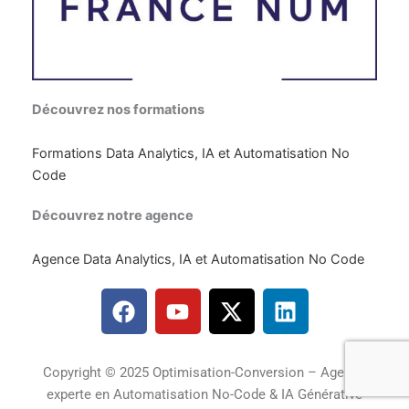
Découvrez nos formations
Formations Data Analytics, IA et Automatisation No
Code
Découvrez notre agence
Agence Data Analytics, IA et Automatisation No Code
F
Y
X
L
a
o
-
i
c
u
t
n
e
t
w
k
Copyright © 2025 Optimisation-Conversion – Agence
b
u
i
e
experte en Automatisation No-Code & IA Générative