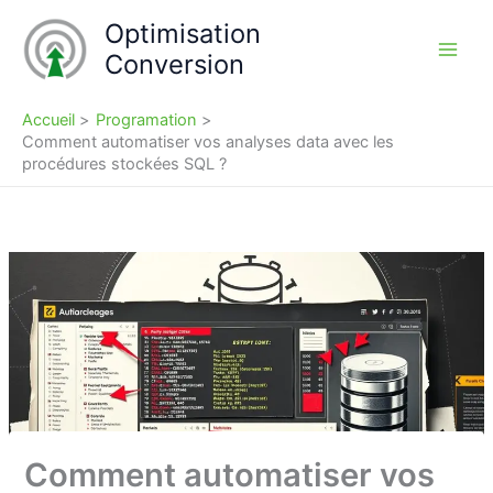
Aller
Optimisation
au
Conversion
contenu
Accueil
Programation
Comment automatiser vos analyses data avec les
procédures stockées SQL ?
Comment automatiser vos