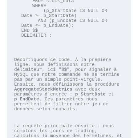
    FROM stock_data

    WHERE 

        (p_StartDate IS NULL OR 
Date >= p_StartDate)

      AND (p_EndDate IS NULL OR 
Date <= p_EndDate);

END $$

DELIMITER ;
Décortiquons ce code. À la première 
ligne, nous définissons notre 
délimiteur, ici "$$", pour signaler à 
MySQL que notre commande ne se termine 
pas par un simple point-virgule. 
Ensuite, nous définissons la procédure 
AggregateStockMetrics
 avec deux 
paramètres d'entrée : 
p_StartDate
 et 
p_EndDate
. Ces paramètres nous 
permettent de filtrer notre jeu de 
données selon souhaits.
La requête principale ensuite : nous 
comptons les jours de trading, 
calculons la moyenne des fermetures, et 