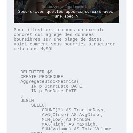
Découvrez également :
Spec-driven quelles apps construire avec 
une spec ?
Pour illustrer, prenons un exemple 
concret qui agrège des données 
boursières sur une plage de dates. 
Voici comment vous pourriez structurer 
cela dans MySQL :
DELIMITER $$

CREATE PROCEDURE 
AggregateStockMetrics(

    IN p_StartDate DATE,

    IN p_EndDate DATE

)

BEGIN

    SELECT

        COUNT(*) AS TradingDays,

        AVG(Close) AS AvgClose,

        MIN(Low) AS MinLow,

        MAX(High) AS MaxHigh,

        SUM(Volume) AS TotalVolume
