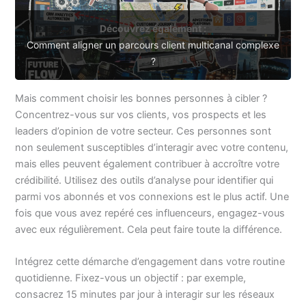
Découvrez également :
Comment aligner un parcours client multicanal complexe
?
Mais comment choisir les bonnes personnes à cibler ?
Concentrez-vous sur vos clients, vos prospects et les
leaders d’opinion de votre secteur. Ces personnes sont
non seulement susceptibles d’interagir avec votre contenu,
mais elles peuvent également contribuer à accroître votre
crédibilité. Utilisez des outils d’analyse pour identifier qui
parmi vos abonnés et vos connexions est le plus actif. Une
fois que vous avez repéré ces influenceurs, engagez-vous
avec eux régulièrement. Cela peut faire toute la différence.
Intégrez cette démarche d’engagement dans votre routine
quotidienne. Fixez-vous un objectif : par exemple,
consacrez 15 minutes par jour à interagir sur les réseaux