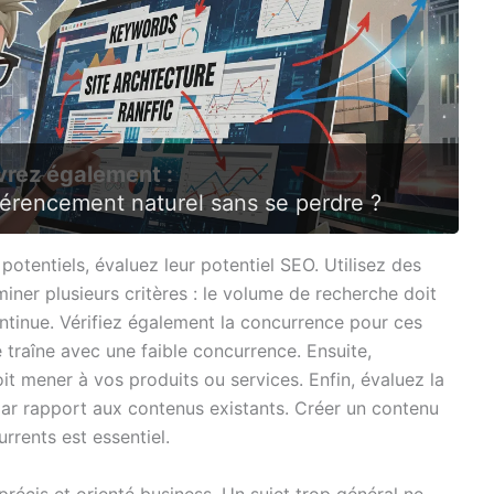
rez également :
érencement naturel sans se perdre ?
potentiels, évaluez leur potentiel SEO. Utilisez des
er plusieurs critères : le volume de recherche doit
ntinue. Vérifiez également la concurrence pour ces
e traîne avec une faible concurrence. Ensuite,
oit mener à vos produits ou services. Enfin, évaluez la
ar rapport aux contenus existants. Créer un contenu
rrents est essentiel.
 précis et orienté business. Un sujet trop général ne