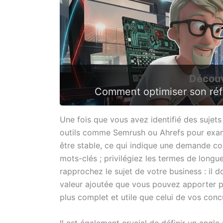
Découv
Comment optimiser son réf
Une fois que vous avez identifié des sujets 
outils comme Semrush ou Ahrefs pour examin
être stable, ce qui indique une demande co
mots-clés ; privilégiez les termes de longu
rapprochez le sujet de votre business : il d
valeur ajoutée que vous pouvez apporter p
plus complet et utile que celui de vos concu
Il est également crucial de définir un angle