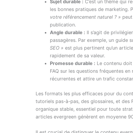
Sujet durable :
C’est un thème qui re
les bonnes pratiques de marketing. Pa
votre référencement naturel ? »
peut 
publication.
Angle durable :
Il s’agit de privilé
passagères. Par exemple, un guide s
SEO »
est plus pertinent qu’un articl
rapidement de sa valeur.
Promesse durable :
Le contenu doit 
FAQ sur les questions fréquentes en 
récurrentes et attire un trafic constan
Les formats les plus efficaces pour du cont
tutoriels pas-à-pas, des glossaires, et des
organique stable, essentiel pour toute stra
articles evergreen génèrent en moyenne 90%
Il est crucial de distinguer le contenu ever