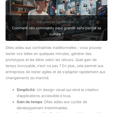
Découvrez également :
Comment n8n community peut grandir sans perdre sa
culture ?
Dites adieu aux contraintes traditionnelles : vous pouvez
tester vos idées en quelques minutes, générer des
prototypes et les itérer selon les retours. Quel gain de
temps incroyable, n’est-ce pas ? En plus, cela permet aux
entreprises de rester agiles et de s’adapter rapidement aux
changements du marché.
Simplicité
: Un design visuel qui rend la création
d’applications accessible à tous.
Gain de temps
: Dites adieu aux cycles de
développement interminables.