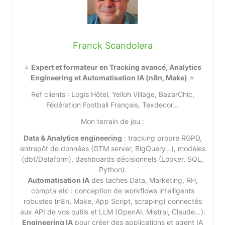
Franck Scandolera
⭐
Expert et formateur en Tracking avancé, Analytics
Engineering et Automatisation IA (n8n, Make)
⭐
Ref clients : Logis Hôtel, Yelloh Village, BazarChic,
Fédération Football Français, Texdecor…
Mon terrain de jeu :
Data & Analytics engineering
: tracking propre RGPD,
entrepôt de données (GTM server, BigQuery…), modèles
(dbt/Dataform), dashboards décisionnels (Looker, SQL,
Python).
Automatisation IA
des taches Data, Marketing, RH,
compta etc : conception de workflows intelligents
robustes (n8n, Make, App Script, scraping) connectés
aux API de vos outils et LLM (OpenAI, Mistral, Claude…).
Engineering IA
pour créer des applications et agent IA