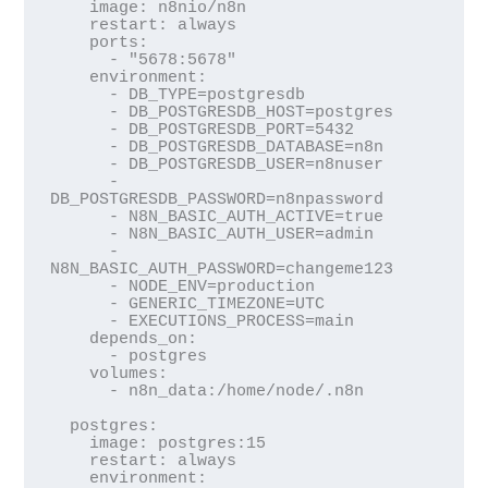
    image: n8nio/n8n

    restart: always

    ports:

      - "5678:5678"

    environment:

      - DB_TYPE=postgresdb

      - DB_POSTGRESDB_HOST=postgres

      - DB_POSTGRESDB_PORT=5432

      - DB_POSTGRESDB_DATABASE=n8n

      - DB_POSTGRESDB_USER=n8nuser

      - 
DB_POSTGRESDB_PASSWORD=n8npassword

      - N8N_BASIC_AUTH_ACTIVE=true

      - N8N_BASIC_AUTH_USER=admin

      - 
N8N_BASIC_AUTH_PASSWORD=changeme123

      - NODE_ENV=production

      - GENERIC_TIMEZONE=UTC

      - EXECUTIONS_PROCESS=main

    depends_on:

      - postgres

    volumes:

      - n8n_data:/home/node/.n8n

  postgres:

    image: postgres:15

    restart: always

    environment:
