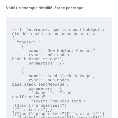
Voici un exemple détaillé, étape par étape :
// 1. Déterminez que le noeud HubSpot a 
été déclenché par un nouveau contact

{

  "nodes": [

    {

      "name": "New HubSpot Contact",

      "type": "n8n-nodes-
base.hubspot.trigger",

      "parameters": {}

    },

    {

      "name": "Send Slack Message",

      "type": "n8n-nodes-
base.slack.sendMessage",

      "parameters": {

        "channel": "#leads-
notifications",

        "text": "Nouveau lead : 
{{$json[\"properties\"]
[\"firstname\"]}} 
{{$json[\"properties\"][\"lastname\"]}} 