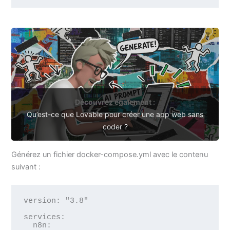
Découvrez également :
Qu’est-ce que Lovable pour créer une app web sans
coder ?
Générez un fichier docker-compose.yml avec le contenu
suivant :
version: "3.8"

services:

  n8n:
