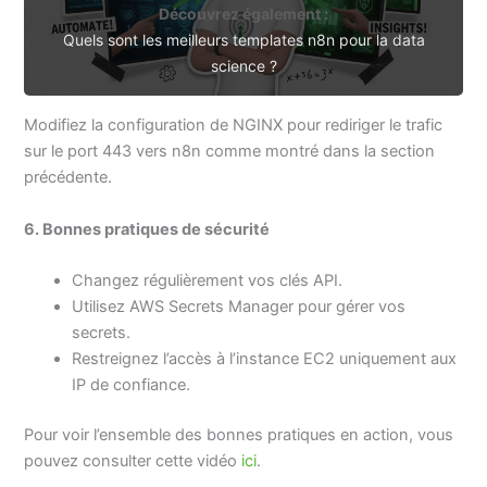
Découvrez également :
Quels sont les meilleurs templates n8n pour la data
science ?
Modifiez la configuration de NGINX pour rediriger le trafic
sur le port 443 vers n8n comme montré dans la section
précédente.
6. Bonnes pratiques de sécurité
Changez régulièrement vos clés API.
Utilisez AWS Secrets Manager pour gérer vos
secrets.
Restreignez l’accès à l’instance EC2 uniquement aux
IP de confiance.
Pour voir l’ensemble des bonnes pratiques en action, vous
pouvez consulter cette vidéo
ici
.