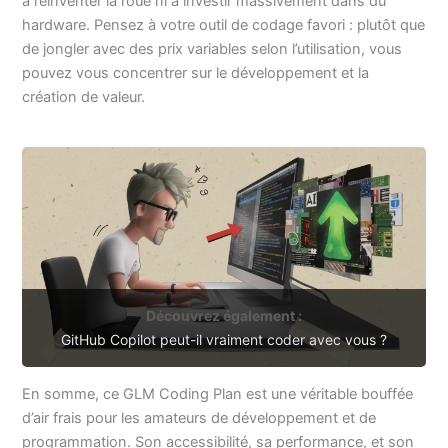
à réinventer la roue ni à investir massivement dans du
hardware. Pensez à votre outil de codage favori : plutôt que
de jongler avec des prix variables selon l’utilisation, vous
pouvez vous concentrer sur le développement et la
création de valeur.
Découvrez également :
GitHub Copilot peut-il vraiment coder avec vous ?
En somme, ce GLM Coding Plan est une véritable bouffée
d’air frais pour les amateurs de développement et de
programmation. Son accessibilité, sa performance, et son