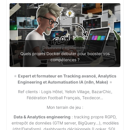
Découvrez également :
Quels projets Docker débuter pour booster vos
compétences ?
⭐
Expert et formateur en Tracking avancé, Analytics
Engineering et Automatisation IA (n8n, Make)
⭐
Ref clients : Logis Hôtel, Yelloh Village, BazarChic,
Fédération Football Français, Texdecor…
Mon terrain de jeu :
Data & Analytics engineering
: tracking propre RGPD,
entrepôt de données (GTM server, BigQuery…), modèles
(dbt/Dataform), dashboards décisionnels (Looker, SQL,