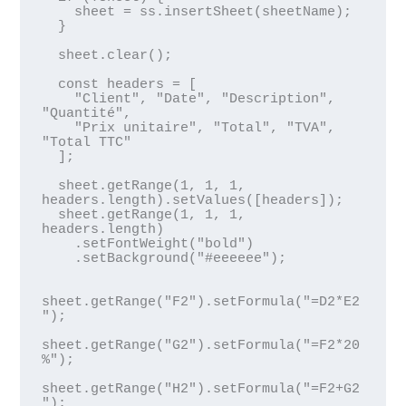
    sheet = ss.insertSheet(sheetName);

  }

  sheet.clear();

  const headers = [

    "Client", "Date", "Description", 
"Quantité",

    "Prix unitaire", "Total", "TVA", 
"Total TTC"

  ];

  sheet.getRange(1, 1, 1, 
headers.length).setValues([headers]);

  sheet.getRange(1, 1, 1, 
headers.length)

    .setFontWeight("bold")

    .setBackground("#eeeeee");

sheet.getRange("F2").setFormula("=D2*E2
");

sheet.getRange("G2").setFormula("=F2*20
%");

sheet.getRange("H2").setFormula("=F2+G2
");
