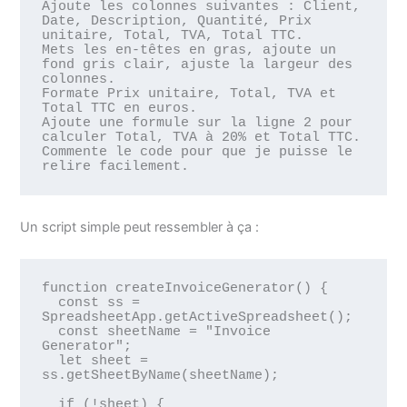
Ajoute les colonnes suivantes : Client, 
Date, Description, Quantité, Prix 
unitaire, Total, TVA, Total TTC.

Mets les en-têtes en gras, ajoute un 
fond gris clair, ajuste la largeur des 
colonnes.

Formate Prix unitaire, Total, TVA et 
Total TTC en euros.

Ajoute une formule sur la ligne 2 pour 
calculer Total, TVA à 20% et Total TTC.

Commente le code pour que je puisse le 
relire facilement.
Un script simple peut ressembler à ça :
function createInvoiceGenerator() {

  const ss = 
SpreadsheetApp.getActiveSpreadsheet();

  const sheetName = "Invoice 
Generator";

  let sheet = 
ss.getSheetByName(sheetName);

  if (!sheet) {
