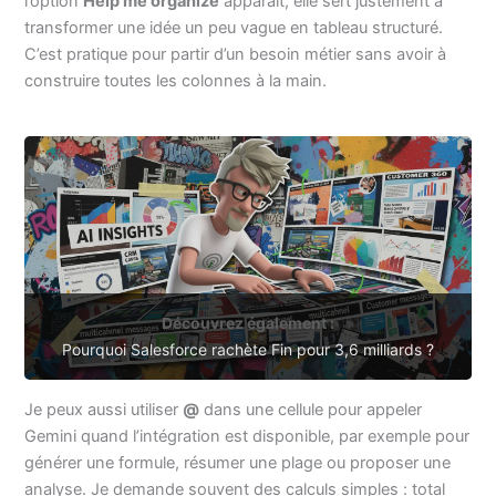
l’option
Help me organize
apparaît, elle sert justement à
transformer une idée un peu vague en tableau structuré.
C’est pratique pour partir d’un besoin métier sans avoir à
construire toutes les colonnes à la main.
Découvrez également :
Pourquoi Salesforce rachète Fin pour 3,6 milliards ?
Je peux aussi utiliser
@
dans une cellule pour appeler
Gemini quand l’intégration est disponible, par exemple pour
générer une formule, résumer une plage ou proposer une
analyse. Je demande souvent des calculs simples : total