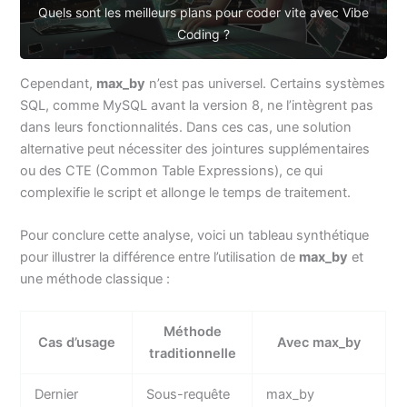
Quels sont les meilleurs plans pour coder vite avec Vibe
Coding ?
Cependant,
max_by
n’est pas universel. Certains systèmes
SQL, comme MySQL avant la version 8, ne l’intègrent pas
dans leurs fonctionnalités. Dans ces cas, une solution
alternative peut nécessiter des jointures supplémentaires
ou des CTE (Common Table Expressions), ce qui
complexifie le script et allonge le temps de traitement.
Pour conclure cette analyse, voici un tableau synthétique
pour illustrer la différence entre l’utilisation de
max_by
et
une méthode classique :
Méthode
Cas d’usage
Avec max_by
traditionnelle
Dernier
Sous-requête
max_by