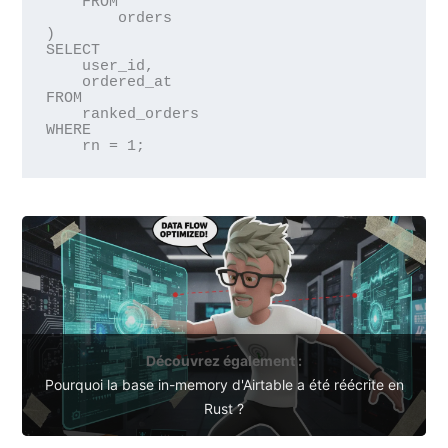
    FROM 

        orders

)

SELECT 

    user_id, 

    ordered_at

FROM 

    ranked_orders

WHERE 

Découvrez également :
Pourquoi la base in-memory d'Airtable a été réécrite en
Rust ?