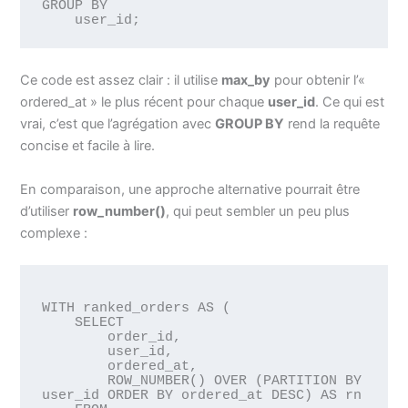
GROUP BY 

Ce code est assez clair : il utilise
max_by
pour obtenir l’«
ordered_at » le plus récent pour chaque
user_id
. Ce qui est
vrai, c’est que l’agrégation avec
GROUP BY
rend la requête
concise et facile à lire.
En comparaison, une approche alternative pourrait être
d’utiliser
row_number()
, qui peut sembler un peu plus
complexe :
WITH ranked_orders AS (

    SELECT 

        order_id, 

        user_id, 

        ordered_at, 

        ROW_NUMBER() OVER (PARTITION BY 
user_id ORDER BY ordered_at DESC) AS rn
