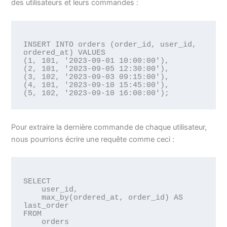
des utilisateurs et leurs commandes :
INSERT INTO orders (order_id, user_id, 
ordered_at) VALUES

(1, 101, '2023-09-01 10:00:00'),

(2, 101, '2023-09-05 12:30:00'),

(3, 102, '2023-09-03 09:15:00'),

(4, 101, '2023-09-10 15:45:00'),

Pour extraire la dernière commande de chaque utilisateur,
nous pourrions écrire une requête comme ceci :
SELECT 

    user_id, 

    max_by(ordered_at, order_id) AS 
last_order

FROM 

    orders
