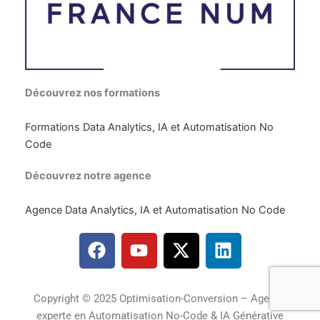
Découvrez nos formations
Formations Data Analytics, IA et Automatisation No
Code
Découvrez notre agence
Agence Data Analytics, IA et Automatisation No Code
F
Y
X
L
a
o
-
i
c
u
t
n
e
t
w
k
Copyright © 2025 Optimisation-Conversion – Agence
b
u
i
e
experte en Automatisation No-Code & IA Générative