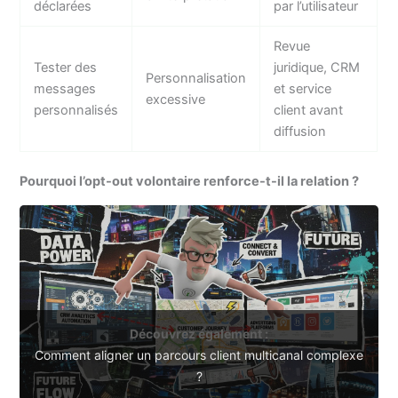
déclarées
par l’utilisateur
Revue
Tester des
juridique, CRM
Personnalisation
messages
et service
excessive
personnalisés
client avant
diffusion
Pourquoi l’opt-out volontaire renforce-t-il la relation ?
Découvrez également :
Comment aligner un parcours client multicanal complexe
?