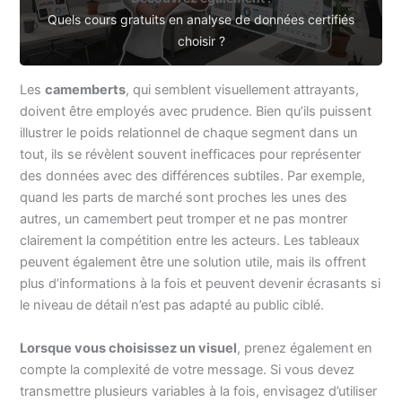
Quels cours gratuits en analyse de données certifiés
choisir ?
Les
camemberts
, qui semblent visuellement attrayants,
doivent être employés avec prudence. Bien qu’ils puissent
illustrer le poids relationnel de chaque segment dans un
tout, ils se révèlent souvent inefficaces pour représenter
des données avec des différences subtiles. Par exemple,
quand les parts de marché sont proches les unes des
autres, un camembert peut tromper et ne pas montrer
clairement la compétition entre les acteurs. Les tableaux
peuvent également être une solution utile, mais ils offrent
plus d’informations à la fois et peuvent devenir écrasants si
le niveau de détail n’est pas adapté au public ciblé.
Lorsque vous choisissez un visuel
, prenez également en
compte la complexité de votre message. Si vous devez
transmettre plusieurs variables à la fois, envisagez d’utiliser