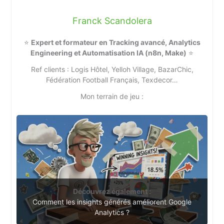
Franck Scandolera
⭐
Expert et formateur en Tracking avancé, Analytics
Engineering et Automatisation IA (n8n, Make)
⭐
Ref clients : Logis Hôtel, Yelloh Village, BazarChic,
Fédération Football Français, Texdecor…
Mon terrain de jeu :
Découvrez également :
Comment les insights générés améliorent Google
Analytics ?