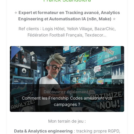
⭐
Expert et formateur en Tracking avancé, Analytics
Engineering et Automatisation IA (n8n, Make)
⭐
Ref clients : Logis Hôtel, Yelloh Village, BazarChic,
Fédération Football Français, Texdecor…
Découvrez également :
Comment les Friendship Codes améliorent vos
campagnes ?
Mon terrain de jeu :
Data & Analytics engineering
: tracking propre RGPD,