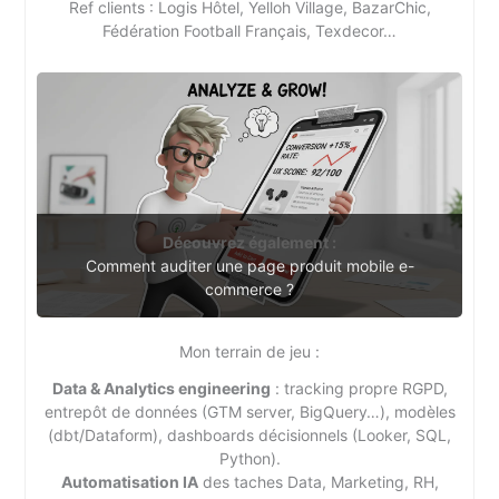
Ref clients : Logis Hôtel, Yelloh Village, BazarChic,
Fédération Football Français, Texdecor…
Découvrez également :
Comment auditer une page produit mobile e-
commerce ?
Mon terrain de jeu :
Data & Analytics engineering
: tracking propre RGPD,
entrepôt de données (GTM server, BigQuery…), modèles
(dbt/Dataform), dashboards décisionnels (Looker, SQL,
Python).
Automatisation IA
des taches Data, Marketing, RH,