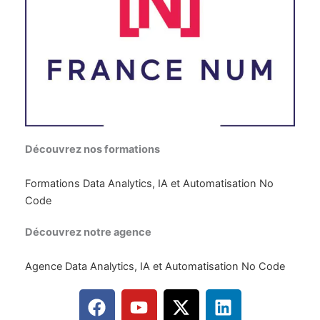
Découvrez nos formations
Formations Data Analytics, IA et Automatisation No
Code
Découvrez notre agence
Agence Data Analytics, IA et Automatisation No Code
F
Y
X
L
a
o
-
i