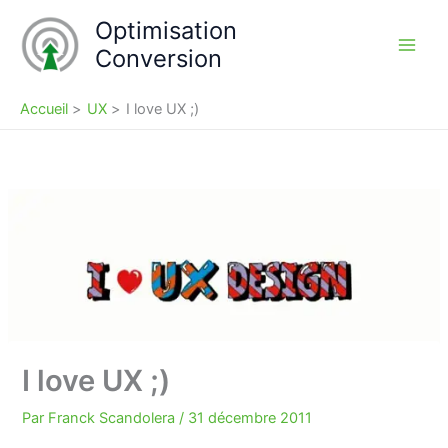
Aller
Optimisation
au
Conversion
contenu
Accueil
UX
I love UX ;)
I love UX ;)
Par
Franck Scandolera
/
31 décembre 2011