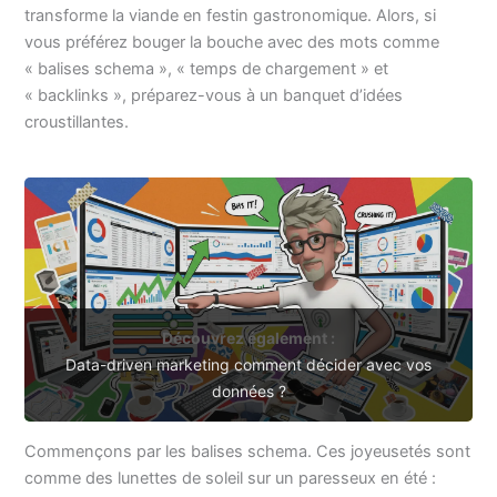
transforme la viande en festin gastronomique. Alors, si
vous préférez bouger la bouche avec des mots comme
« balises schema », « temps de chargement » et
« backlinks », préparez-vous à un banquet d’idées
croustillantes.
Découvrez également :
Data-driven marketing comment décider avec vos
données ?
Commençons par les balises schema. Ces joyeusetés sont
comme des lunettes de soleil sur un paresseux en été :