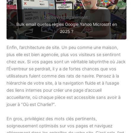
Découvrez également :
Bulk email quelles règles Google Yahoo Microsoft en
2025 ?
Enfin, l’architecture de site. Un peu comme une maison,
plus elle est bien agencée, plus vos visiteurs se sentiront
chez eux. Si vos pages sont un véritable labyrinthe où Jack
l’Éventreur se perdrait, il y a de fortes chances que vos
utilisateurs fuient comme des rats de navire. Pensez à la
hiérarchie de votre site, à la navigation fluide et à l’usage
des liens internes pour créer une page d’accueil
accueillante, où chaque pièce est accessible sans avoir à
jouer à “Où est Charlie?”.
En gros, privilégiez des mots clés pertinents,
soigneusement optimisés sur vos pages et naviguez
allégrement dans les entrailles de votre site. C’est cela, l’art