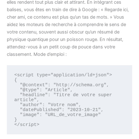
elles rendent tout plus clair et attirant. En intégrant ces
balises, vous êtes en train de dire à Google : « Regarde ici,
cher ami, ce contenu est plus qu’un tas de mots. » Vous
aidez les moteurs de recherche à comprendre le sens de
votre contenu, souvent aussi obscur qu’un résumé de
physique quantique pour un poisson rouge. En résultat,
attendez-vous à un petit coup de pouce dans votre
classement. Mode d’emploi :
<script type="application/ld+json">

{

  "@context": "http://schema.org",

  "@type": "Article",

  "headline": "Titre de votre super 
article",

  "author": "Votre nom",

  "datePublished": "2023-10-21",

  "image": "URL_de_votre_image"

}

</script>