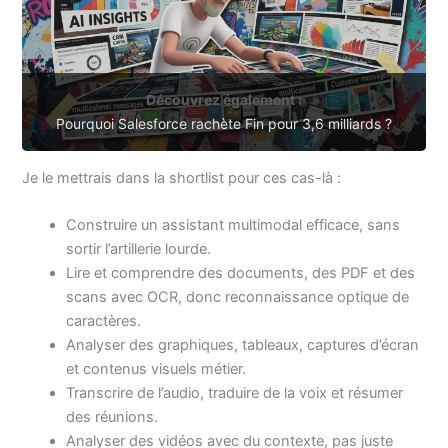
Découvrez également :
Pourquoi Salesforce rachète Fin pour 3,6 milliards ?
Je le mettrais dans la shortlist pour ces cas-là :
Construire un assistant multimodal efficace, sans
sortir l’artillerie lourde.
Lire et comprendre des documents, des PDF et des
scans avec OCR, donc reconnaissance optique de
caractères.
Analyser des graphiques, tableaux, captures d’écran
et contenus visuels métier.
Transcrire de l’audio, traduire de la voix et résumer
des réunions.
Analyser des vidéos avec du contexte, pas juste