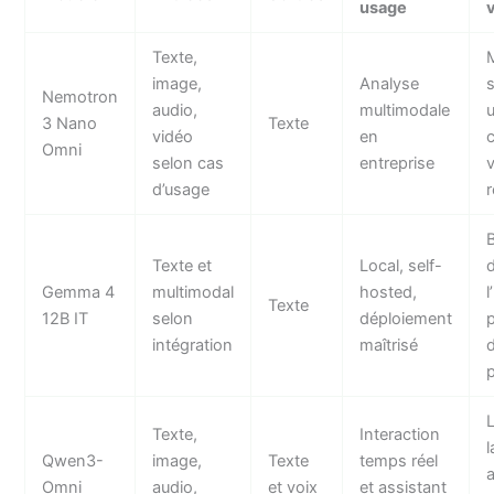
usage
Texte,
image,
Analyse
s
Nemotron
audio,
multimodale
u
3 Nano
Texte
vidéo
en
Omni
selon cas
entreprise
d’usage
r
Texte et
Local, self-
Gemma 4
multimodal
hosted,
l
Texte
12B IT
selon
déploiement
intégration
maîtrisé
L
Texte,
Interaction
l
Qwen3-
image,
Texte
temps réel
Omni
audio,
et voix
et assistant