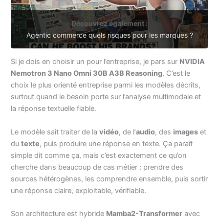
Découvrez également :
Agentic commerce quels risques pour les marques ?
Si je dois en choisir un pour l’entreprise, je pars sur
NVIDIA
Nemotron 3 Nano Omni 30B A3B Reasoning
. C’est le
choix le plus orienté entreprise parmi les modèles décrits,
surtout quand le besoin porte sur l’analyse multimodale et
la réponse textuelle fiable.
Le modèle sait traiter de la
vidéo
, de l’
audio
, des
images
et
du
texte
, puis produire une réponse en texte. Ça paraît
simple dit comme ça, mais c’est exactement ce qu’on
cherche dans beaucoup de cas métier : prendre des
sources hétérogènes, les comprendre ensemble, puis sortir
une réponse claire, exploitable, vérifiable.
Son architecture est hybride
Mamba2-Transformer
avec