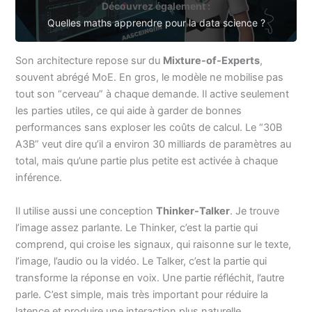
Découvrez également :
Quelles maths apprendre pour la data science ?
Son architecture repose sur du
Mixture-of-Experts
,
souvent abrégé MoE. En gros, le modèle ne mobilise pas
tout son “cerveau” à chaque demande. Il active seulement
les parties utiles, ce qui aide à garder de bonnes
performances sans exploser les coûts de calcul. Le “30B
A3B” veut dire qu’il a environ 30 milliards de paramètres au
total, mais qu’une partie plus petite est activée à chaque
inférence.
Il utilise aussi une conception
Thinker-Talker
. Je trouve
l’image assez parlante. Le Thinker, c’est la partie qui
comprend, qui croise les signaux, qui raisonne sur le texte,
l’image, l’audio ou la vidéo. Le Talker, c’est la partie qui
transforme la réponse en voix. Une partie réfléchit, l’autre
parle. C’est simple, mais très important pour réduire la
latence et produire une interaction plus naturelle.