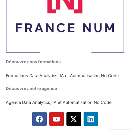
Découvrez nos formations
Formations Data Analytics, IA et Automatisation No Code
Découvrez notre agence
Agence Data Analytics, IA et Automatisation No Code
F
Y
X
L
a
o
-
i
c
u
t
n