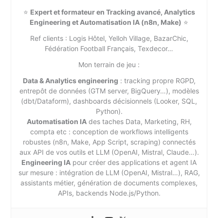
⭐
Expert et formateur en Tracking avancé, Analytics
Engineering et Automatisation IA (n8n, Make)
⭐
Ref clients : Logis Hôtel, Yelloh Village, BazarChic,
Fédération Football Français, Texdecor…
Mon terrain de jeu :
Data & Analytics engineering
: tracking propre RGPD,
entrepôt de données (GTM server, BigQuery…), modèles
(dbt/Dataform), dashboards décisionnels (Looker, SQL,
Python).
Automatisation IA
des taches Data, Marketing, RH,
compta etc : conception de workflows intelligents
robustes (n8n, Make, App Script, scraping) connectés
aux API de vos outils et LLM (OpenAI, Mistral, Claude…).
Engineering IA
pour créer des applications et agent IA
sur mesure : intégration de LLM (OpenAI, Mistral…), RAG,
assistants métier, génération de documents complexes,
APIs, backends Node.js/Python.