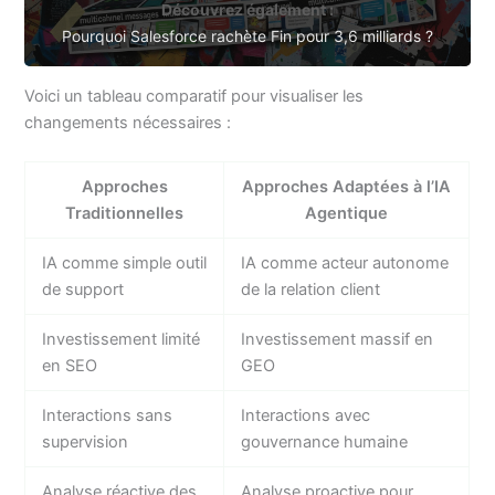
Découvrez également :
Pourquoi Salesforce rachète Fin pour 3,6 milliards ?
Voici un tableau comparatif pour visualiser les
changements nécessaires :
Approches
Approches Adaptées à l’IA
Traditionnelles
Agentique
IA comme simple outil
IA comme acteur autonome
de support
de la relation client
Investissement limité
Investissement massif en
en SEO
GEO
Interactions sans
Interactions avec
supervision
gouvernance humaine
Analyse réactive des
Analyse proactive pour