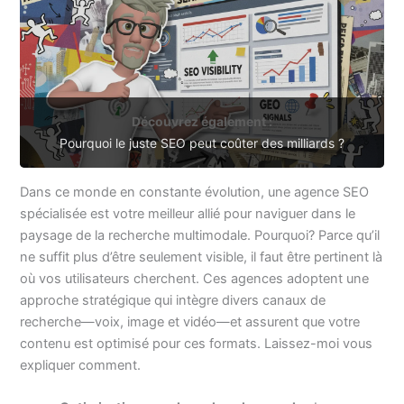
Découvrez également :
Pourquoi le juste SEO peut coûter des milliards ?
Dans ce monde en constante évolution, une agence SEO
spécialisée est votre meilleur allié pour naviguer dans le
paysage de la recherche multimodale. Pourquoi? Parce qu’il
ne suffit plus d’être seulement visible, il faut être pertinent là
où vos utilisateurs cherchent. Ces agences adoptent une
approche stratégique qui intègre divers canaux de
recherche—voix, image et vidéo—et assurent que votre
contenu est optimisé pour ces formats. Laissez-moi vous
expliquer comment.