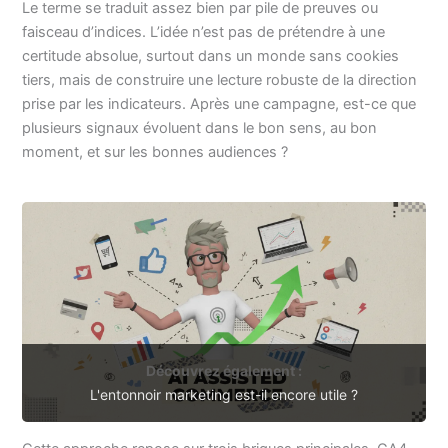
Le terme se traduit assez bien par pile de preuves ou
faisceau d’indices. L’idée n’est pas de prétendre à une
certitude absolue, surtout dans un monde sans cookies
tiers, mais de construire une lecture robuste de la direction
prise par les indicateurs. Après une campagne, est-ce que
plusieurs signaux évoluent dans le bon sens, au bon
moment, et sur les bonnes audiences ?
Découvrez également :
L'entonnoir marketing est-il encore utile ?