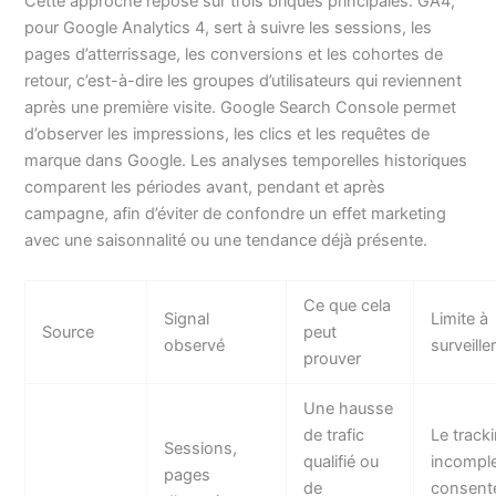
Cette approche repose sur trois briques principales. GA4,
pour Google Analytics 4, sert à suivre les sessions, les
pages d’atterrissage, les conversions et les cohortes de
retour, c’est-à-dire les groupes d’utilisateurs qui reviennent
après une première visite. Google Search Console permet
d’observer les impressions, les clics et les requêtes de
marque dans Google. Les analyses temporelles historiques
comparent les périodes avant, pendant et après
campagne, afin d’éviter de confondre un effet marketing
avec une saisonnalité ou une tendance déjà présente.
Ce que cela
Signal
Limite à
Source
peut
observé
surveille
prouver
Une hausse
de trafic
Le track
Sessions,
qualifié ou
incomple
pages
de
consent