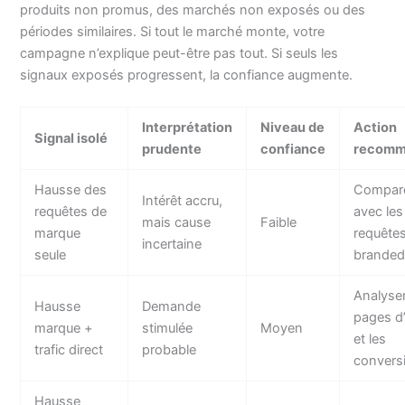
produits non promus, des marchés non exposés ou des
périodes similaires. Si tout le marché monte, votre
campagne n’explique peut-être pas tout. Si seuls les
signaux exposés progressent, la confiance augmente.
Interprétation
Niveau de
Action
Signal isolé
prudente
confiance
recomm
Hausse des
Compar
Intérêt accru,
requêtes de
avec les
mais cause
Faible
marque
requête
incertaine
seule
brande
Analyser
Hausse
Demande
pages d
marque +
stimulée
Moyen
et les
trafic direct
probable
convers
Hausse