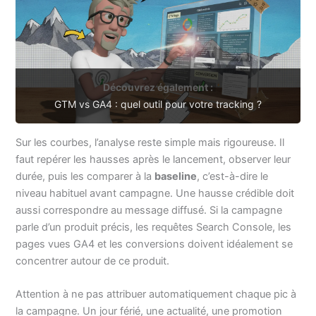
Découvrez également :
GTM vs GA4 : quel outil pour votre tracking ?
Sur les courbes, l’analyse reste simple mais rigoureuse. Il
faut repérer les hausses après le lancement, observer leur
durée, puis les comparer à la
baseline
, c’est-à-dire le
niveau habituel avant campagne. Une hausse crédible doit
aussi correspondre au message diffusé. Si la campagne
parle d’un produit précis, les requêtes Search Console, les
pages vues GA4 et les conversions doivent idéalement se
concentrer autour de ce produit.
Attention à ne pas attribuer automatiquement chaque pic à
la campagne. Un jour férié, une actualité, une promotion