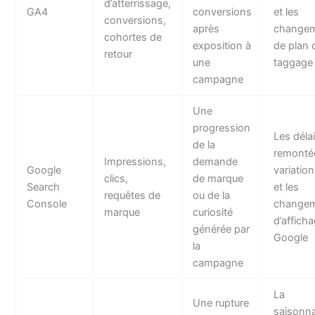
d’atterrissage,
GA4
conversions
et les
conversions,
après
change
cohortes de
exposition à
de plan 
retour
une
taggage
campagne
Une
progression
Les déla
de la
remontée
Impressions,
demande
Google
variatio
clics,
de marque
Search
et les
requêtes de
ou de la
Console
change
marque
curiosité
d’affich
générée par
Google
la
campagne
La
Une rupture
saisonnal