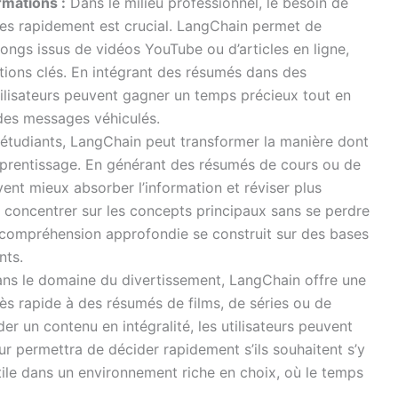
rmations :
Dans le milieu professionnel, le besoin de
tes rapidement est crucial. LangChain permet de
ngs issus de vidéos YouTube ou d’articles en ligne,
mations clés. En intégrant des résumés dans des
tilisateurs peuvent gagner un temps précieux tout en
l des messages véhiculés.
étudiants, LangChain peut transformer la manière dont
’apprentissage. En générant des résumés de cours ou de
ent mieux absorber l’information et réviser plus
 concentrer sur les concepts principaux sans se perdre
ne compréhension approfondie se construit sur des bases
nts.
ns le domaine du divertissement, LangChain offre une
ccès rapide à des résumés de films, de séries ou de
r un contenu en intégralité, les utilisateurs peuvent
ur permettra de décider rapidement s’ils souhaitent s’y
ile dans un environnement riche en choix, où le temps