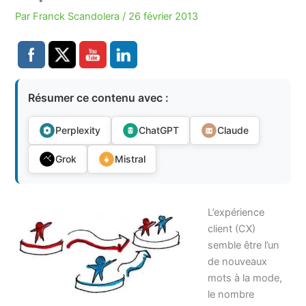
Par
Franck Scandolera
/
26 février 2013
Résumer ce contenu avec :
Perplexity
ChatGPT
Claude
Grok
Mistral
L’expérience
client (CX)
semble être l’un
de nouveaux
mots à la mode,
le nombre