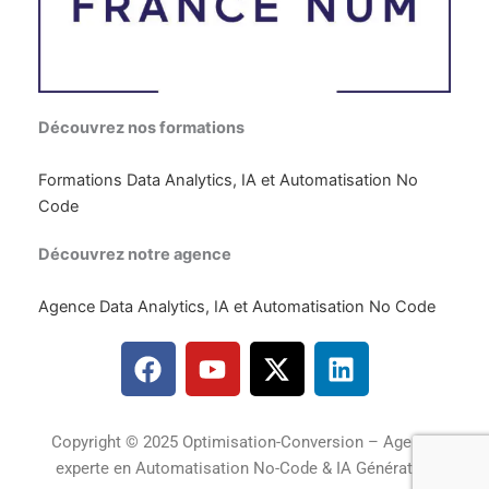
Découvrez nos formations
Formations Data Analytics, IA et Automatisation No
Code
Découvrez notre agence
Agence Data Analytics, IA et Automatisation No Code
F
Y
X
L
a
o
-
i
c
u
t
n
e
t
w
k
Copyright © 2025 Optimisation-Conversion – Agence
b
u
i
e
experte en Automatisation No-Code & IA Générative