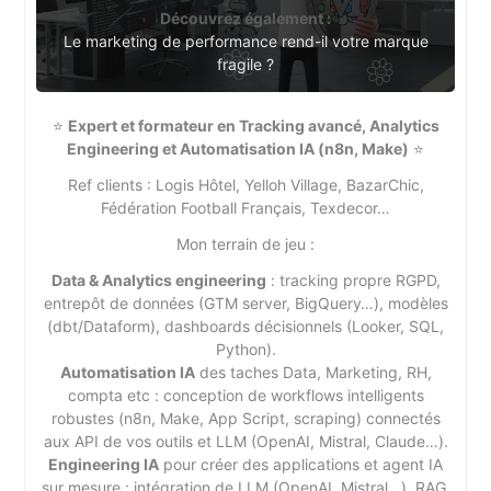
Découvrez également :
Le marketing de performance rend-il votre marque
fragile ?
⭐
Expert et formateur en Tracking avancé, Analytics
Engineering et Automatisation IA (n8n, Make)
⭐
Ref clients : Logis Hôtel, Yelloh Village, BazarChic,
Fédération Football Français, Texdecor…
Mon terrain de jeu :
Data & Analytics engineering
: tracking propre RGPD,
entrepôt de données (GTM server, BigQuery…), modèles
(dbt/Dataform), dashboards décisionnels (Looker, SQL,
Python).
Automatisation IA
des taches Data, Marketing, RH,
compta etc : conception de workflows intelligents
robustes (n8n, Make, App Script, scraping) connectés
aux API de vos outils et LLM (OpenAI, Mistral, Claude…).
Engineering IA
pour créer des applications et agent IA
sur mesure : intégration de LLM (OpenAI, Mistral…), RAG,