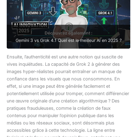
Découvrez également :
Gemini 3 vs Grok 4.1 Quel est le meilleur AI en 2025 ?
Ensuite, l’authenticité est une autre notion qui suscite de
vives inquiétudes. La capacité de Grok 2 à générer des
images hyper-réalistes pourrait entraîner un manque de
confiance dans les visuels que nous consommons. En
effet, si une image peut être générée facilement et
potentiellement utilisée pour tromper, comment différencier
une œuvre originale d’une création algorithmique ? Des
pratiques frauduleuses, comme la création de faux
contenus pour manipuler l’opinion publique dans les
médias ou les réseaux sociaux, sont désormais plus
accessibles grâce à cette technologie. La ligne entre