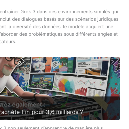
 entraîner Grok 3 dans des environnements simulés qui
inclut des dialogues basés sur des scénarios juridiques
sant la diversité des données, le modèle acquiert une
 d’aborder des problématiques sous différents angles et
sateurs.
rez également :
achète Fin pour 3,6 milliards ?
k 3 non seulement d’apprendre de manière plus