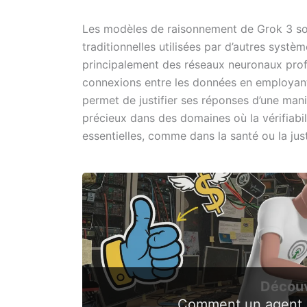
Les modèles de raisonnement de Grok 3 so
traditionnelles utilisées par d’autres systèm
principalement des réseaux neuronaux profo
connexions entre les données en employant 
permet de justifier ses réponses d’une man
précieux dans des domaines où la vérifiabilit
essentielles, comme dans la santé ou la just
Découv
Comment un agent IA