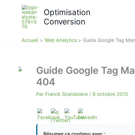
Aller
Optimisation
au
contenu
Conversion
Accueil
Web Analytics
Guide Google Tag Mana
Guide Google Tag Man
404
Par
Franck Scandolera
/
9 octobre 2013
Résumer ce contenu avec :