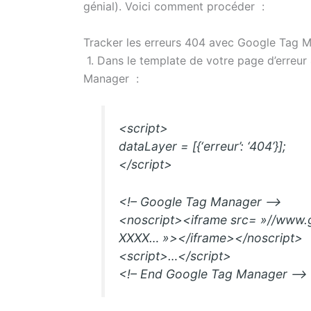
génial). Voici comment procéder :
Tracker les erreurs 404 avec Google Tag 
1. Dans le template de votre page d’erreur 
Manager :
<script>
dataLayer = [{‘erreur’: ‘404’}];
</script>
<!– Google Tag Manager –>
<noscript><iframe src= »//www
XXXX… »></iframe></noscript>
<script>…</script>
<!– End Google Tag Manager –>