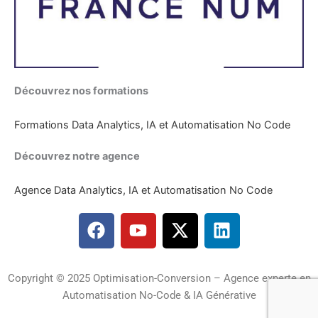
Découvrez nos formations
Formations Data Analytics, IA et Automatisation No Code
Découvrez notre agence
Agence Data Analytics, IA et Automatisation No Code
F
Y
X
L
a
o
-
i
c
u
t
n
e
t
w
k
Copyright © 2025 Optimisation-Conversion – Agence experte en
b
u
i
e
Automatisation No-Code & IA Générative
o
b
t
d