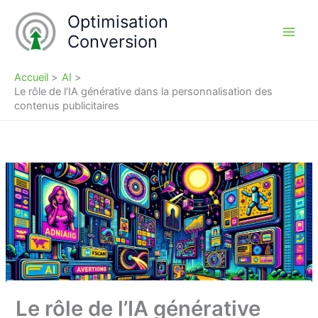
Aller
Optimisation
au
Conversion
contenu
Accueil
AI
Le rôle de l’IA générative dans la personnalisation des
contenus publicitaires
Le rôle de l’IA générative