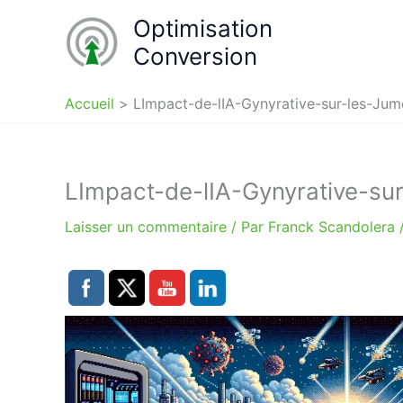
Aller
Optimisation
au
Conversion
contenu
Accueil
LImpact-de-lIA-Gynyrative-sur-les-Ju
LImpact-de-lIA-Gynyrative-su
Laisser un commentaire
/ Par
Franck Scandolera