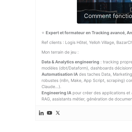
Comment fonctio
⭐
Expert et formateur en Tracking avancé, An
Ref clients : Logis Hôtel, Yelloh Village, Bazar
Mon terrain de jeu :
Data & Analytics engineering
: tracking prop
modèles (dbt/Dataform), dashboards décisionn
Automatisation IA
des taches Data, Marketing,
robustes (n8n, Make, App Script, scraping) con
Claude…).
Engineering IA
pour créer des applications et 
RAG, assistants métier, génération de docume