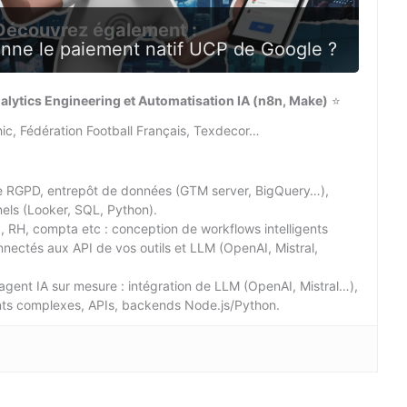
Découvrez également :
nne le paiement natif UCP de Google ?
alytics Engineering et Automatisation IA (n8n, Make)
⭐
Chic, Fédération Football Français, Texdecor…
re RGPD, entrepôt de données (GTM server, BigQuery…),
els (Looker, SQL, Python).
 RH, compta etc : conception de workflows intelligents
nectés aux API de vos outils et LLM (OpenAI, Mistral,
agent IA sur mesure : intégration de LLM (OpenAI, Mistral…),
nts complexes, APIs, backends Node.js/Python.