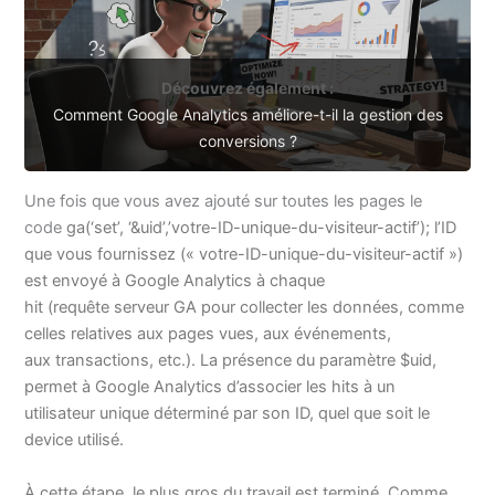
Découvrez également :
Comment Google Analytics améliore-t-il la gestion des
conversions ?
Une fois que vous avez ajouté sur toutes les pages le
code
ga(‘set’, ‘&uid’,’votre-ID-unique-du-visiteur-actif’); l’ID
que vous fournissez (« votre-ID-unique-du-visiteur-actif »)
est envoyé à Google Analytics à chaque
hit (requête serveur GA pour collecter les données, comme
celles relatives aux pages vues, aux événements,
aux transactions, etc.). La présence du paramètre $uid,
permet à Google Analytics d’associer les hits à un
utilisateur unique déterminé par son ID, quel que soit le
device utilisé.
À cette étape, le plus gros du travail est terminé. Comme