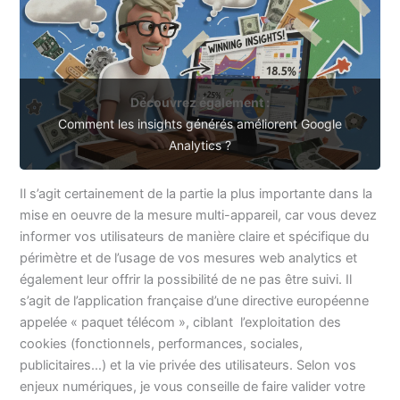
Découvrez également :
Comment les insights générés améliorent Google
Analytics ?
Il s’agit certainement de la partie la plus importante dans la
mise en oeuvre de la mesure multi-appareil, car vous devez
informer vos utilisateurs de manière claire et spécifique du
périmètre et de l’usage de vos mesures web analytics et
également leur offrir la possibilité de ne pas être suivi. Il
s’agit de l’application française d’une directive européenne
appelée « paquet télécom », ciblant l’exploitation des
cookies (fonctionnels, performances, sociales,
publicitaires…) et la vie privée des utilisateurs. Selon vos
enjeux numériques, je vous conseille de faire valider votre