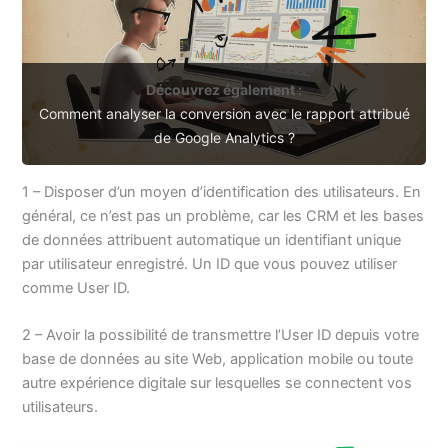
Découvrez également :
Comment analyser la conversion avec le rapport attribué
de Google Analytics ?
1 – Disposer d’un moyen d’identification des utilisateurs. En
général, ce n’est pas un problème, car les CRM et les bases
de données attribuent automatique un identifiant unique
par utilisateur enregistré. Un ID que vous pouvez utiliser
comme User ID.
2 – Avoir la possibilité de transmettre l’User ID depuis votre
base de données au site Web, application mobile ou toute
autre expérience digitale sur lesquelles se connectent vos
utilisateurs.