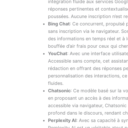
intégration fluide aux services Googl
réponses pertinentes et contextualisé
poussées. Aucune inscription n’est r
Bing Chat
: Ce concurrent, propulsé 
sans inscription via le navigateur. S
des informations en temps réel et à 
bouffée d’air frais pour ceux qui che
YouChat
: Avec une interface utilisa
Accessible sans compte, cet assista
rédaction en offrant des réponses pe
personnalisation des interactions, ce
fluides.
Chatsonic
: Ce modèle basé sur la v
en proposant un accès à des informat
accessible via navigateur, Chatsoni
profond dans le discours, rendant ch
Perplexity AI
: Avec sa capacité à syn
Perplexity AI est un véritable atout p