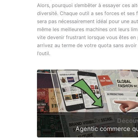
Alors, pourquoi s’embêter à essayer ces alt
diversité. Chaque outil a ses forces et ses
sera pas nécessairement idéal pour une au
même les meilleures machines ont leurs limi
vite devenir frustrant lorsque vous êtes en
arrivez au terme de votre quota sans avoir e
l’outil.
Découv
Agentic commerce que