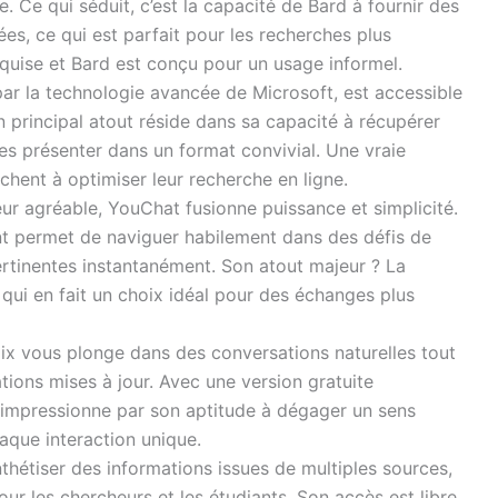
e. Ce qui séduit, c’est la capacité de Bard à fournir des
es, ce qui est parfait pour les recherches plus
equise et Bard est conçu pour un usage informel.
par la technologie avancée de Microsoft, est accessible
on principal atout réside dans sa capacité à récupérer
les présenter dans un format convivial. Une vraie
rchent à optimiser leur recherche en ligne.
teur agréable, YouChat fusionne puissance et simplicité.
nt permet de naviguer habilement dans des défis de
rtinentes instantanément. Son atout majeur ? La
 qui en fait un choix idéal pour des échanges plus
oix vous plonge dans des conversations naturelles tout
ions mises à jour. Avec une version gratuite
c impressionne par son aptitude à dégager un sens
aque interaction unique.
thétiser des informations issues de multiples sources,
our les chercheurs et les étudiants. Son accès est libre,