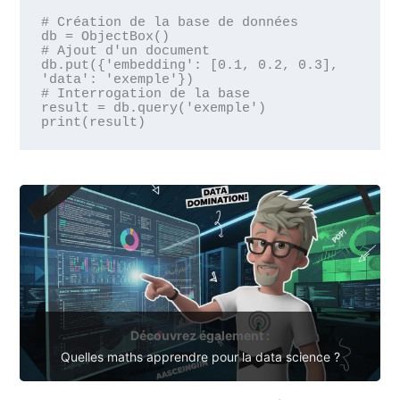
# Création de la base de données

db = ObjectBox()

# Ajout d'un document

db.put({'embedding': [0.1, 0.2, 0.3], 
'data': 'exemple'})

# Interrogation de la base

result = db.query('exemple')

Découvrez également :
Quelles maths apprendre pour la data science ?