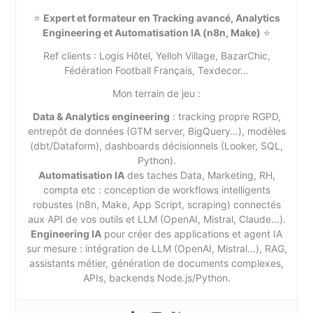
⭐
Expert et formateur en Tracking avancé, Analytics
Engineering et Automatisation IA (n8n, Make)
⭐
Ref clients : Logis Hôtel, Yelloh Village, BazarChic,
Fédération Football Français, Texdecor…
Mon terrain de jeu :
Data & Analytics engineering
: tracking propre RGPD,
entrepôt de données (GTM server, BigQuery…), modèles
(dbt/Dataform), dashboards décisionnels (Looker, SQL,
Python).
Automatisation IA
des taches Data, Marketing, RH,
compta etc : conception de workflows intelligents
robustes (n8n, Make, App Script, scraping) connectés
aux API de vos outils et LLM (OpenAI, Mistral, Claude…).
Engineering IA
pour créer des applications et agent IA
sur mesure : intégration de LLM (OpenAI, Mistral…), RAG,
assistants métier, génération de documents complexes,
APIs, backends Node.js/Python.