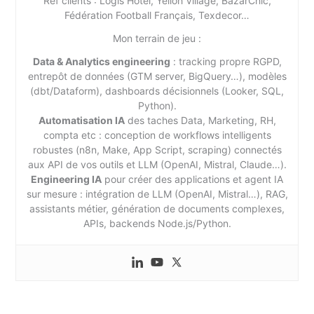
Ref clients : Logis Hôtel, Yelloh Village, BazarChic,
Fédération Football Français, Texdecor…
Mon terrain de jeu :
Data & Analytics engineering
: tracking propre RGPD,
entrepôt de données (GTM server, BigQuery…), modèles
(dbt/Dataform), dashboards décisionnels (Looker, SQL,
Python).
Automatisation IA
des taches Data, Marketing, RH,
compta etc : conception de workflows intelligents
robustes (n8n, Make, App Script, scraping) connectés
aux API de vos outils et LLM (OpenAI, Mistral, Claude…).
Engineering IA
pour créer des applications et agent IA
sur mesure : intégration de LLM (OpenAI, Mistral…), RAG,
assistants métier, génération de documents complexes,
APIs, backends Node.js/Python.