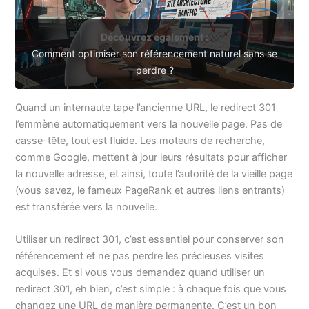
Découvrez également :
Comment optimiser son référencement naturel sans se
perdre ?
Quand un internaute tape l’ancienne URL, le redirect 301
l’emmène automatiquement vers la nouvelle page. Pas de
casse-tête, tout est fluide. Les moteurs de recherche,
comme Google, mettent à jour leurs résultats pour afficher
la nouvelle adresse, et ainsi, toute l’autorité de la vieille page
(vous savez, le fameux PageRank et autres liens entrants)
est transférée vers la nouvelle.
Utiliser un redirect 301, c’est essentiel pour conserver son
référencement et ne pas perdre les précieuses visites
acquises. Et si vous vous demandez quand utiliser un
redirect 301, eh bien, c’est simple : à chaque fois que vous
changez une URL de manière permanente. C’est un bon