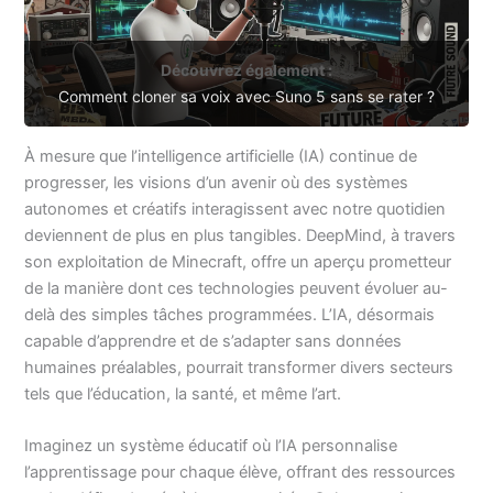
Découvrez également :
Comment cloner sa voix avec Suno 5 sans se rater ?
À mesure que l’intelligence artificielle (IA) continue de
progresser, les visions d’un avenir où des systèmes
autonomes et créatifs interagissent avec notre quotidien
deviennent de plus en plus tangibles. DeepMind, à travers
son exploitation de Minecraft, offre un aperçu prometteur
de la manière dont ces technologies peuvent évoluer au-
delà des simples tâches programmées. L’IA, désormais
capable d’apprendre et de s’adapter sans données
humaines préalables, pourrait transformer divers secteurs
tels que l’éducation, la santé, et même l’art.
Imaginez un système éducatif où l’IA personnalise
l’apprentissage pour chaque élève, offrant des ressources