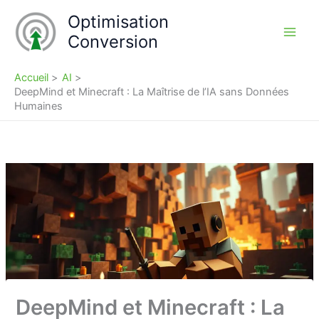
Aller
Optimisation
au
Conversion
contenu
Accueil
AI
DeepMind et Minecraft : La Maîtrise de l’IA sans Données
Humaines
DeepMind et Minecraft : La