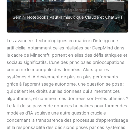
Découvrez également :
Gemini Notebooks vaut-il mieux que Claude et ChatGPT
?
Les avancées technologiques en matière d’intelligence
artificielle, notamment celles réalisées par DeepMind dans
le cadre de Minecraft, portent en elles des défis éthiques et
sociaux significatifs. L’une des principales préoccupations
concerne le monopole des données. Alors que les
systèmes d’IA deviennent de plus en plus performants
grâce à l’apprentissage autonome, une question se pose :
qui détient les droits sur les données qui alimentent ces
algorithmes, et comment ces données sont-elles utilisées ?
Le fait de se passer de données humaines pour former des
modèles d’IA soulève une autre question cruciale
concernant la transparence des processus d’apprentissage
et la responsabilité des décisions prises par ces systèmes.