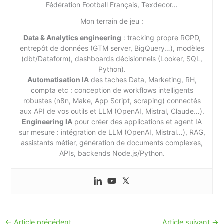
Fédération Football Français, Texdecor…
Mon terrain de jeu :
Data & Analytics engineering
: tracking propre RGPD,
entrepôt de données (GTM server, BigQuery…), modèles
(dbt/Dataform), dashboards décisionnels (Looker, SQL,
Python).
Automatisation IA
des taches Data, Marketing, RH,
compta etc : conception de workflows intelligents
robustes (n8n, Make, App Script, scraping) connectés
aux API de vos outils et LLM (OpenAI, Mistral, Claude…).
Engineering IA
pour créer des applications et agent IA
sur mesure : intégration de LLM (OpenAI, Mistral…), RAG,
assistants métier, génération de documents complexes,
APIs, backends Node.js/Python.
←
Article précédent
Article suivant
→