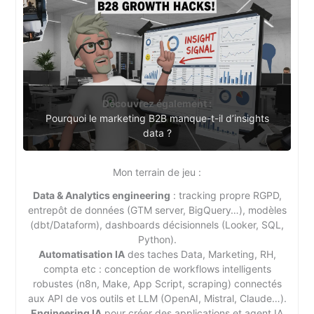
Découvrez également :
Pourquoi le marketing B2B manque-t-il d’insights
data ?
Mon terrain de jeu :
Data & Analytics engineering
: tracking propre RGPD,
entrepôt de données (GTM server, BigQuery…), modèles
(dbt/Dataform), dashboards décisionnels (Looker, SQL,
Python).
Automatisation IA
des taches Data, Marketing, RH,
compta etc : conception de workflows intelligents
robustes (n8n, Make, App Script, scraping) connectés
aux API de vos outils et LLM (OpenAI, Mistral, Claude…).
Engineering IA
pour créer des applications et agent IA