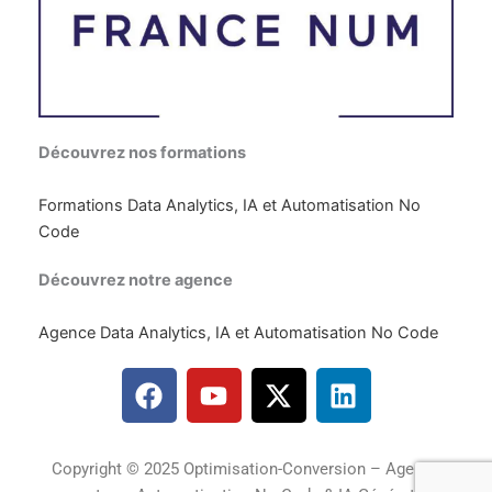
Découvrez nos formations
Formations Data Analytics, IA et Automatisation No
Code
Découvrez notre agence
Agence Data Analytics, IA et Automatisation No Code
F
Y
X
L
a
o
-
i
c
u
t
n
e
t
w
k
Copyright © 2025 Optimisation-Conversion – Agence
b
u
i
e