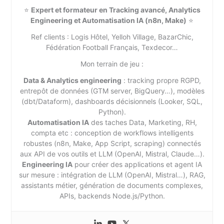
⭐
Expert et formateur en Tracking avancé, Analytics
Engineering et Automatisation IA (n8n, Make)
⭐
Ref clients : Logis Hôtel, Yelloh Village, BazarChic,
Fédération Football Français, Texdecor…
Mon terrain de jeu :
Data & Analytics engineering
: tracking propre RGPD,
entrepôt de données (GTM server, BigQuery…), modèles
(dbt/Dataform), dashboards décisionnels (Looker, SQL,
Python).
Automatisation IA
des taches Data, Marketing, RH,
compta etc : conception de workflows intelligents
robustes (n8n, Make, App Script, scraping) connectés
aux API de vos outils et LLM (OpenAI, Mistral, Claude…).
Engineering IA
pour créer des applications et agent IA
sur mesure : intégration de LLM (OpenAI, Mistral…), RAG,
assistants métier, génération de documents complexes,
APIs, backends Node.js/Python.