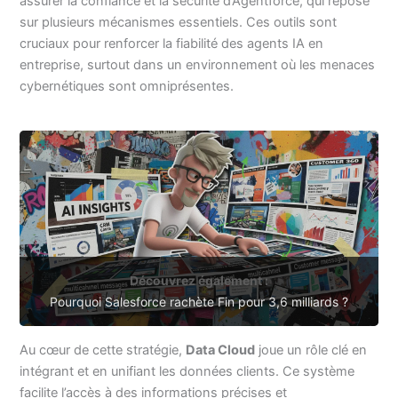
assurer la confiance et la sécurité d’Agentforce, qui repose
sur plusieurs mécanismes essentiels. Ces outils sont
cruciaux pour renforcer la fiabilité des agents IA en
entreprise, surtout dans un environnement où les menaces
cybernétiques sont omniprésentes.
Découvrez également :
Pourquoi Salesforce rachète Fin pour 3,6 milliards ?
Au cœur de cette stratégie,
Data Cloud
joue un rôle clé en
intégrant et en unifiant les données clients. Ce système
facilite l’accès à des informations précises et