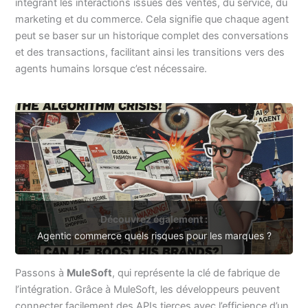
intégrant les interactions issues des ventes, du service, du
marketing et du commerce. Cela signifie que chaque agent
peut se baser sur un historique complet des conversations
et des transactions, facilitant ainsi les transitions vers des
agents humains lorsque c’est nécessaire.
Découvrez également :
Agentic commerce quels risques pour les marques ?
Passons à
MuleSoft
, qui représente la clé de fabrique de
l’intégration. Grâce à MuleSoft, les développeurs peuvent
connecter facilement des APIs tierces avec l’efficience d’un