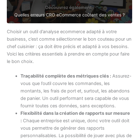
Découvrez également :
Quelles erreurs CRO eCommerce coûtent des ventes ?
Choisir un outil d’analyse ecommerce adapté à votre
business, c’est comme sélectionner le bon couteau pour un
chef cuisinier : ça doit être précis et adapté à vos besoins.
Voici les critères essentiels à prendre en compte pour faire
le bon choix.
Traçabilité complète des métriques clés :
Assurez-
vous que l’outil couvre les commandes, les
montants, les frais de port et, surtout, les abandons
de panier. Un outil performant sera capable de vous
fournir toutes ces données, sans exceptions.
Flexibilité dans la création de rapports sur mesure
:
Chaque entreprise est unique, donc votre outil doit
vous permettre de générer des rapports
personnalisables. La possibilité de jouer avec plus de