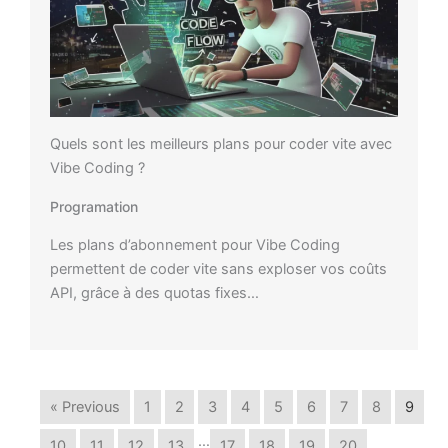
Quels sont les meilleurs plans pour coder vite avec
Vibe Coding ?
Programation
Les plans d’abonnement pour Vibe Coding
permettent de coder vite sans exploser vos coûts
API, grâce à des quotas fixes…
« Previous
1
2
3
4
5
6
7
8
9
…
10
11
12
13
17
18
19
20